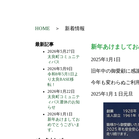
HOME
＞ 新着情報
最新記事
新年あけましてお
2026年5月27日
太良町コミュニテ
2025年1月1日
ィバス
2026年5月9日
旧年中の御愛顧に感
令和8年5月1日よ
り太良BASE移
今年も変わらぬご利
転！
2026年1月22日
2025年1月１日元旦
太良町コミュニテ
ィバス運休のお知
らせ
2026年1月1日
新年あけましてお
めでとうございま
す。